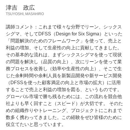
津吉 政広
TSUYOSHI, MASAHIRO
講師コメント：これまで様々な分野でリーン、シックス
シグマ、そしてDFSS（Design for Six Sigma）といった
「問題解決のためのフレームワーク」を使って、売上と
利益の増加、そして生産性の向上に貢献してきました。
その基本的な流れは、まずシックスシグマを使って現状
の問題を解決し（品質の向上）、次にリーンを使って業
務プロセスを改善し（効率や生産性の向上）、そこで生
じた余剰時間や余剰人員を新製品開発や新サービス開発
（DFSSを使った顧客満足の向上と市場の拡大）に活用
することで売上と利益の増加を図る、というものです。
グローバル市場で勝ち残るためには、この流れを競合他
社よりも早く回すこと（スピード）が大切です。 そのた
めの組織作りやトレーニング、プロジェクトにこれまで
数多く携わってきました。この経験をぜひ皆様のために
役立てたいと思っています。