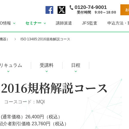
0120-74-9001
お
受付時間 9:00～18:00
公
公
SO情報
セミナー
講師派遣
JFS監査
申込方法・
式
式
F
X
a
ペ
療機器）
ISO 13485:2016規格解説コース
c
ー
e
ジ
b
リキュラム
受講料
日程
o
o
k
85:2016規格解説コース
ペ
ー
ジ
コースコード：MQI
 (通常価格）26,400円（税込）
介者割引価格 23,760円（税込）