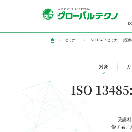
I
セミナー
ISO 13485セミナー（医
ペ
ー
ジ
の
対象
カ
現
在
ISO 134
地
受講料
修了者／紹