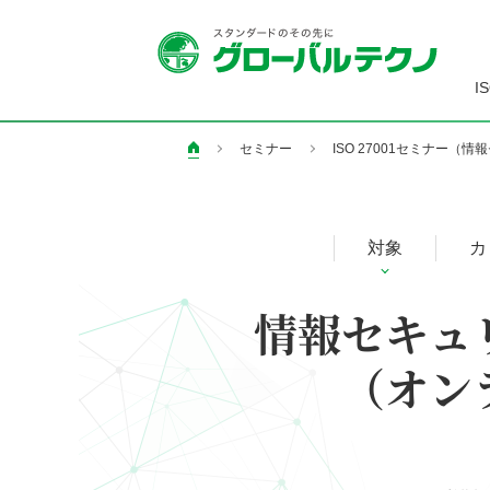
I
セミナー
ISO 27001セミナー
ペ
ー
ジ
の
対象
カ
現
在
情報セキュ
地
（オン