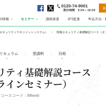
0120-74-9001
お
受付時間 9:00～18:00
公
公
SO情報
セミナー
講師派遣
JFS監査
申込方法・
式
式
F
X
a
ペ
（情報セキュリティマネジメントシステム）
情報セキュリティ基礎解説コース（オ
c
ー
e
ジ
b
リキュラム
受講料
日程
o
o
k
リティ基礎解説コース
ペ
ー
ラインセミナー）
ジ
コースコード：IMIweb