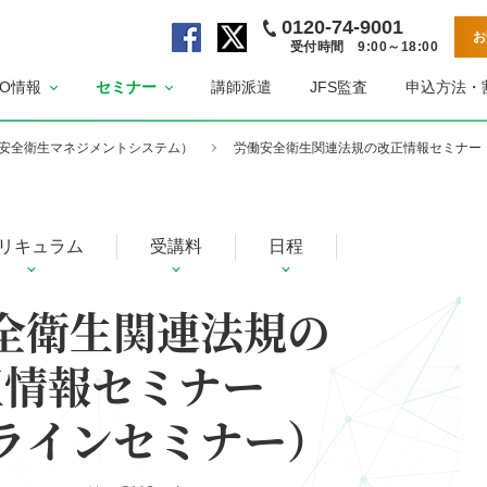
0120-74-9001
お
受付時間 9:00～18:00
公
公
SO情報
セミナー
講師派遣
JFS監査
申込方法・
式
式
F
X
a
ペ
（労働安全衛生マネジメントシステム）
労働安全衛生関連法規の改正情報セミナー
c
ー
e
ジ
b
リキュラム
受講料
日程
o
o
k
全衛生関連法規の
ペ
ー
正情報セミナー
ジ
ラインセミナー）