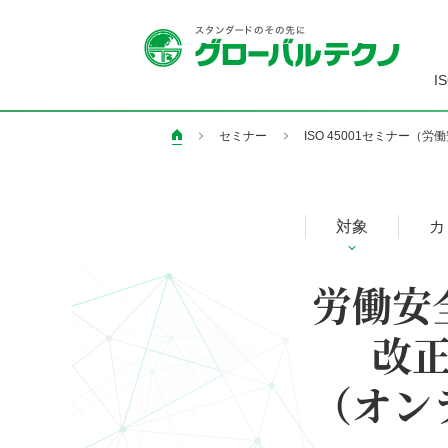
I
セミナー
ISO 45001セミナー
ペ
ー
ジ
の
対象
カ
現
在
労働安
地
改
（オン