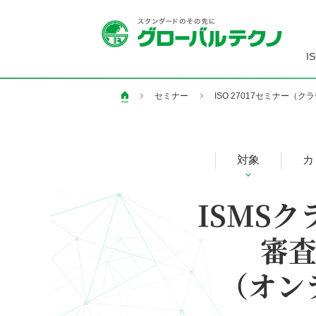
I
セミナー
ISO 27017セミナー
ペ
ー
ジ
の
対象
カ
現
在
ISMS
地
審査
（オン