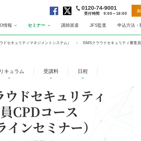
0120-74-9001
お
受付時間 9:00～18:00
公
公
SO情報
セミナー
講師派遣
JFS監査
申込方法・
式
式
F
X
a
ペ
（クラウドセキュリティマネジメントシステム）
ISMSクラウドセキュリティ審査
c
ー
e
ジ
b
リキュラム
受講料
日程
o
o
k
クラウドセキュリティ
ペ
ー
員CPDコース
ジ
ラインセミナー）