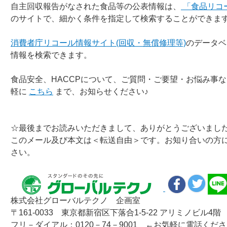
自主回収報告がなされた食品等の公表情報は、
「食品リコ
のサイトで、細かく条件を指定して検索することができま
消費者庁リコール情報サイト(回収・無償修理等)
のデータベ
情報を検索できます。
食品安全、HACCPについて、ご質問・ご要望・お悩み事
軽に
こちら
まで、お知らせください♪
☆最後までお読みいただきまして、ありがとうございまし
このメール及び本文は＜転送自由＞です。お知り合いの方
さい。
株式会社グローバルテクノ 企画室
〒161-0033 東京都新宿区下落合1-5-22 アリミノビル4階
フリ－ダイアル：0120－74－9001 ←お気軽に電話くだ