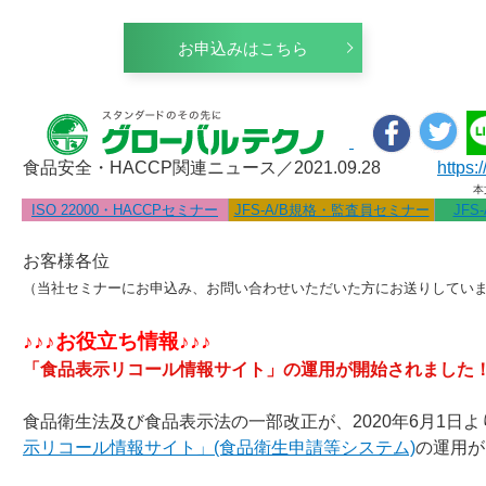
お申込みはこちら
食品安全・HACCP関連ニュース／2021.09.28
https:
本
ISO 22000・HACCPセミナー
JFS-A/B規格・監査員セミナー
JFS
お客様各位
（当社セミナーにお申込み、お問い合わせいただいた方にお送りしてい
♪♪♪お役立ち情報♪♪♪
「食品表示リコール情報サイト」の運用が開始されました
食品衛生法及び食品表示法の一部改正が、2020年6月1日
示リコール情報サイト」(食品衛生申請等システム)
の運用が