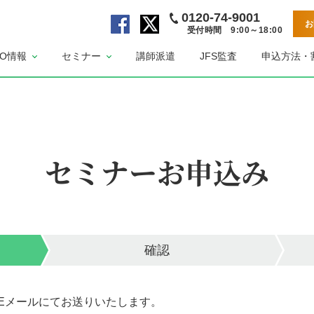
0120-74-9001
お
受付時間 9:00～18:00
公
公
SO情報
セミナー
講師派遣
JFS監査
申込方法・
式
式
F
X
a
ペ
c
ー
e
ジ
b
セミナーお申込み
o
o
k
ペ
ー
ジ
確認
Eメールにてお送りいたします。