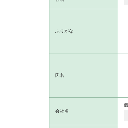
ふりがな
氏名
会社名