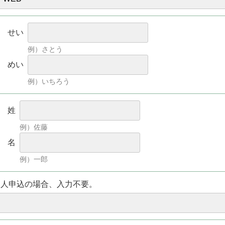
せい
例）さとう
めい
例）いちろう
姓
例）佐藤
名
例）一郎
個人申込の場合、入力不要。