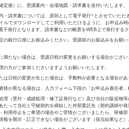
確定後）に、受講案内・会場地図・請求書を送付いたします。
※
内・請求書については、原則として電子発行
とさせていただ
ァイルでダウンロードしてご利用いただけるように、お申込み
る電子発行となります。請求書などの帳票をWEB上で発行する
定の銀行口座にお振込みください。受講前のお振込みをお願い
に満たない場合は、受講日程の変更をお願いする場合がござい
理の方がご参加くださいますようお願いいたします。
たは日程の変更が生じた場合は、手数料が必要となる場合があ
者様が異なる場合は、入力フォーム下段の「お申込み責任者」
処理（受付・成績処理・修了証発行など）及び当社の販促物等
あたって当社と守秘契約を締結した外部委託先（契約講師や発
利用停止をご希望の場合やご苦情がございましたら、研修部（お客様
情報を開示・訂正できない場合がございます（採点結果など）