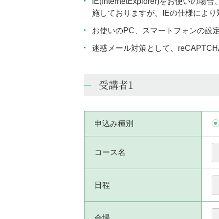
IE(InternetExplorer
施しておりますが、IEの仕様によ
お使いのPC、スマートフォンの設
迷惑メール対策として、reCAPT
受講者1
申込み種別
コース名
日程
会場