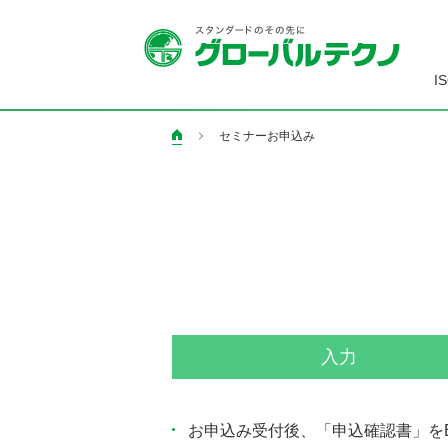
I
セミナーお申込み
ペ
ー
ジ
の
現
在
地
入力
お申込み受付後、「申込確認書」を