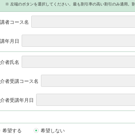
）
※ 左端のボタンを選択してください。最も割引率の高い割引のみ適用。
講者コース名
講年月日
介者氏名
介者受講コース名
介者受講年月日
希望する
希望しない