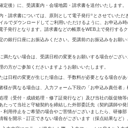
確定後）に、受講案内・会場地図・請求書を送付いたします。
※
内・請求書については、原則として電子発行
とさせていただ
ァイルでダウンロードしてご利用いただけるように、お申込み
る電子発行となります。請求書などの帳票をWEB上で発行する
定の銀行口座にお振込みください。受講前のお振込みをお願い
に満たない場合は、受講日程の変更をお願いする場合がござい
理の方がご参加くださいますようお願いいたします。
たは日程の変更が生じた場合は、手数料が必要となる場合があ
者様が異なる場合は、入力フォーム下段の「お申込み責任者」
処理（受付・成績処理・修了証発行など）及び当社の販促物等
あたって当社と守秘契約を締結した外部委託先（契約講師や発
利用停止をご希望の場合やご苦情がございましたら、研修部（お客様
情報を開示・訂正できない場合がございます（採点結果など）