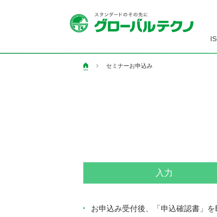
I
セミナーお申込み
ペ
ー
ジ
の
現
在
地
入力
お申込み受付後、「申込確認書」を