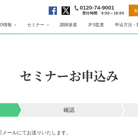
0120-74-9001
お
受付時間 9:00～18:00
公
公
SO情報
セミナー
講師派遣
JFS監査
申込方法・
式
式
F
X
a
ペ
c
ー
e
ジ
b
セミナーお申込み
o
o
k
ペ
ー
ジ
確認
Eメールにてお送りいたします。