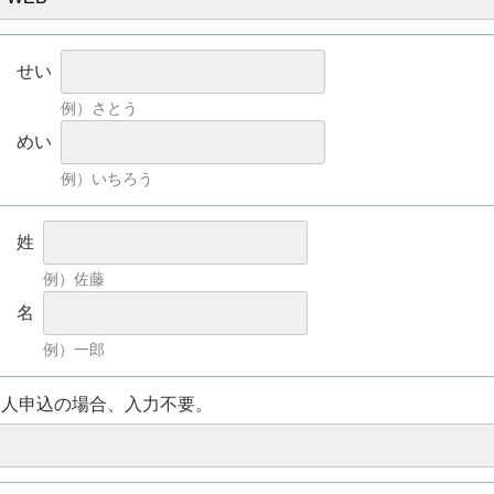
せい
例）さとう
めい
例）いちろう
姓
例）佐藤
名
例）一郎
個人申込の場合、入力不要。