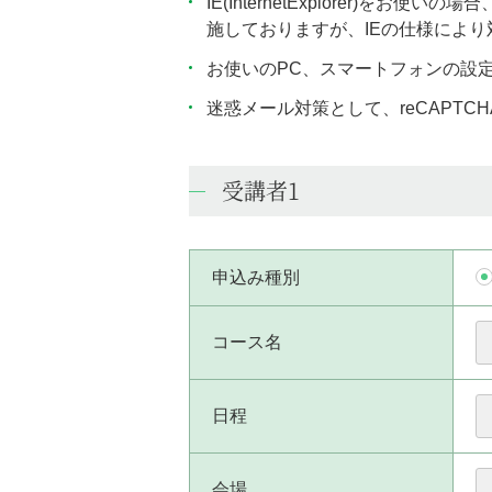
IE(InternetExplorer
施しておりますが、IEの仕様によ
お使いのPC、スマートフォンの設
迷惑メール対策として、reCAPT
受講者1
申込み種別
コース名
日程
会場