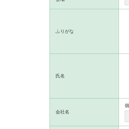
ふりがな
氏名
会社名