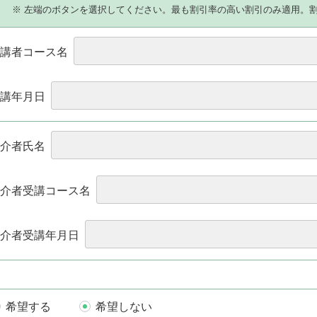
）
※ 左端のボタンを選択してください。最も割引率の高い割引のみ適用。
講者コース名
講年月日
介者氏名
介者受講コース名
介者受講年月日
希望する
希望しない