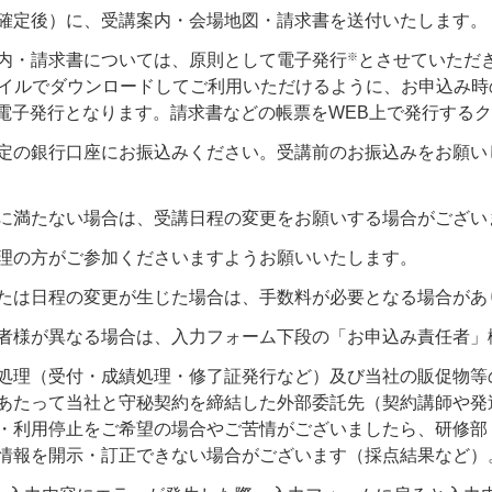
確定後）に、受講案内・会場地図・請求書を送付いたします。
※
内・請求書については、原則として電子発行
とさせていただ
ァイルでダウンロードしてご利用いただけるように、お申込み
る電子発行となります。請求書などの帳票をWEB上で発行する
定の銀行口座にお振込みください。受講前のお振込みをお願い
に満たない場合は、受講日程の変更をお願いする場合がござい
理の方がご参加くださいますようお願いいたします。
たは日程の変更が生じた場合は、手数料が必要となる場合があ
者様が異なる場合は、入力フォーム下段の「お申込み責任者」
処理（受付・成績処理・修了証発行など）及び当社の販促物等
あたって当社と守秘契約を締結した外部委託先（契約講師や発
利用停止をご希望の場合やご苦情がございましたら、研修部（お客様
情報を開示・訂正できない場合がございます（採点結果など）