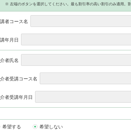
）
※ 左端のボタンを選択してください。最も割引率の高い割引のみ適用。
講者コース名
講年月日
介者氏名
介者受講コース名
介者受講年月日
希望する
希望しない