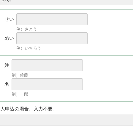
せい
例）さとう
めい
例）いちろう
姓
例）佐藤
名
例）一郎
個人申込の場合、入力不要。