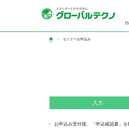
I
セミナーお申込み
ペ
ー
ジ
の
現
在
地
入力
お申込み受付後、「申込確認書」を