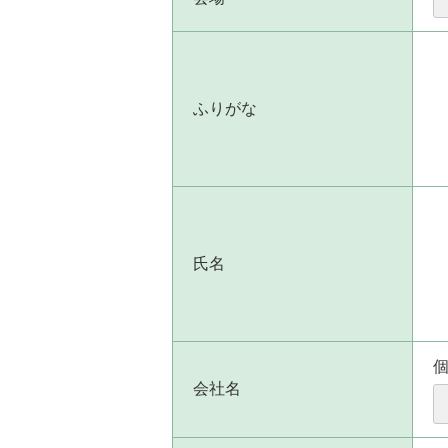
ふりがな
氏名
会社名