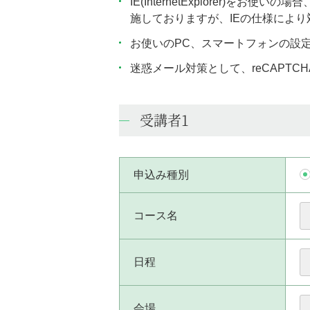
IE(InternetExplorer
施しておりますが、IEの仕様によ
お使いのPC、スマートフォンの設
迷惑メール対策として、reCAPT
受講者1
申込み種別
コース名
日程
会場