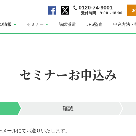
0120-74-9001
お
受付時間 9:00～18:00
公
公
SO情報
セミナー
講師派遣
JFS監査
申込方法・
式
式
F
X
a
ペ
c
ー
e
ジ
b
セミナーお申込み
o
o
k
ペ
ー
ジ
確認
Eメールにてお送りいたします。