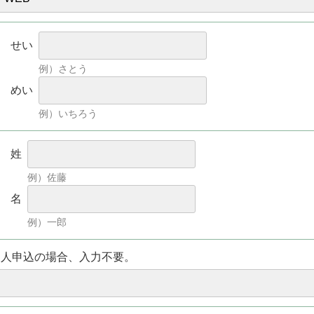
せい
例）さとう
めい
例）いちろう
姓
例）佐藤
名
例）一郎
個人申込の場合、入力不要。