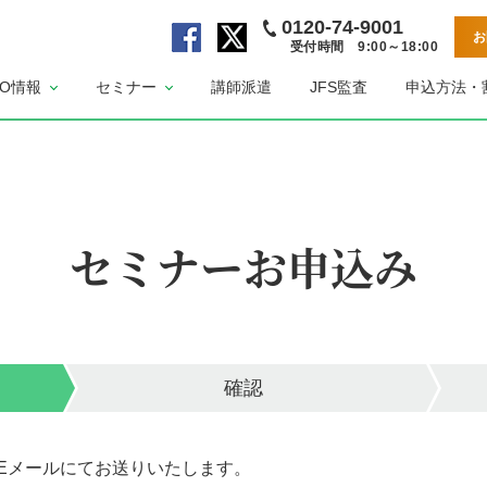
0120-74-9001
お
受付時間 9:00～18:00
公
公
SO情報
セミナー
講師派遣
JFS監査
申込方法・
式
式
F
X
a
ペ
c
ー
e
ジ
b
セミナーお申込み
o
o
k
ペ
ー
ジ
確認
Eメールにてお送りいたします。