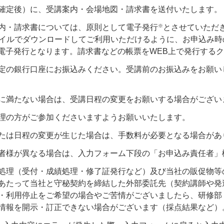
確定後）に、受講案内・会場地図・請求書を送付いたします。
※
内・請求書については、原則として電子発行
とさせていただ
ァイルでダウンロードしてご利用いただけるように、お申込み
る電子発行となります。請求書などの帳票をWEB上で発行する
定の銀行口座にお振込みください。受講前のお振込みをお願い
に満たない場合は、受講日程の変更をお願いする場合がござい
理の方がご参加くださいますようお願いいたします。
たは日程の変更が生じた場合は、手数料が必要となる場合があ
者様が異なる場合は、入力フォーム下段の「お申込み責任者」
処理（受付・成績処理・修了証発行など）及び当社の販促物等
あたって当社と守秘契約を締結した外部委託先（契約講師や発
利用停止をご希望の場合やご苦情がございましたら、研修部（お客様
情報を開示・訂正できない場合がございます（採点結果など）