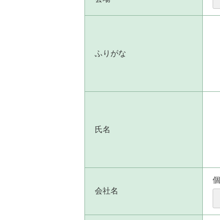
ふりがな
氏名
会社名