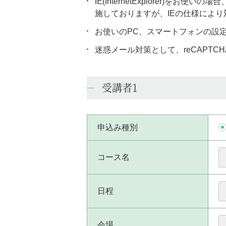
IE(InternetExplorer
施しておりますが、IEの仕様によ
お使いのPC、スマートフォンの設
迷惑メール対策として、reCAPT
受講者1
申込み種別
コース名
日程
会場