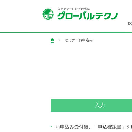
I
セミナーお申込み
ペ
ー
ジ
の
現
在
地
入力
お申込み受付後、「申込確認書」を