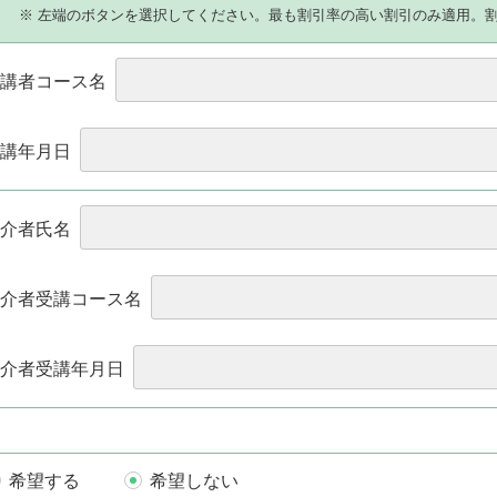
）
※ 左端のボタンを選択してください。最も割引率の高い割引のみ適用。
講者コース名
講年月日
介者氏名
介者受講コース名
介者受講年月日
希望する
希望しない