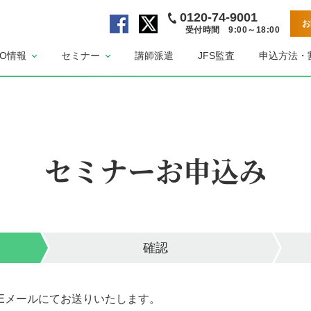
0120-74-9001
お
受付時間 9:00～18:00
公
公
SO情報
セミナー
講師派遣
JFS監査
申込方法・
式
式
F
X
a
ペ
c
ー
e
ジ
b
セミナーお申込み
o
o
k
ペ
ー
ジ
確認
Eメールにてお送りいたします。