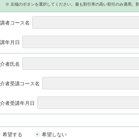
）
※ 左端のボタンを選択してください。最も割引率の高い割引のみ適用。
講者コース名
講年月日
介者氏名
介者受講コース名
介者受講年月日
希望する
希望しない