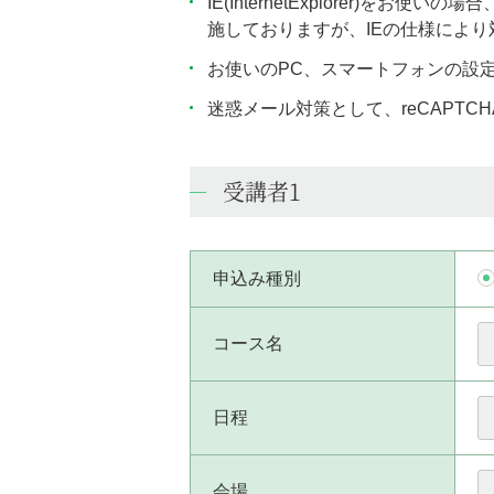
IE(InternetExplorer
施しておりますが、IEの仕様によ
お使いのPC、スマートフォンの設
迷惑メール対策として、reCAPT
受講者1
申込み種別
コース名
日程
会場