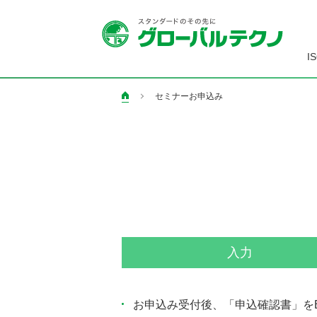
I
セミナーお申込み
ペ
ー
ジ
の
現
在
地
入力
お申込み受付後、「申込確認書」を