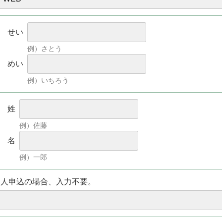
せい
例）さとう
めい
例）いちろう
姓
例）佐藤
名
例）一郎
個人申込の場合、入力不要。