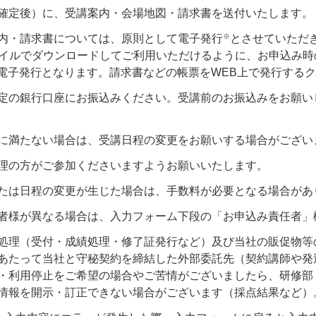
確定後）に、受講案内・会場地図・請求書を送付いたします。
※
内・請求書については、原則として電子発行
とさせていただ
ァイルでダウンロードしてご利用いただけるように、お申込み
る電子発行となります。請求書などの帳票をWEB上で発行する
定の銀行口座にお振込みください。受講前のお振込みをお願い
に満たない場合は、受講日程の変更をお願いする場合がござい
理の方がご参加くださいますようお願いいたします。
たは日程の変更が生じた場合は、手数料が必要となる場合があ
者様が異なる場合は、入力フォーム下段の「お申込み責任者」
処理（受付・成績処理・修了証発行など）及び当社の販促物等
あたって当社と守秘契約を締結した外部委託先（契約講師や発
利用停止をご希望の場合やご苦情がございましたら、研修部（お客様
情報を開示・訂正できない場合がございます（採点結果など）