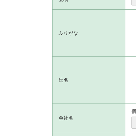
ふりがな
氏名
会社名