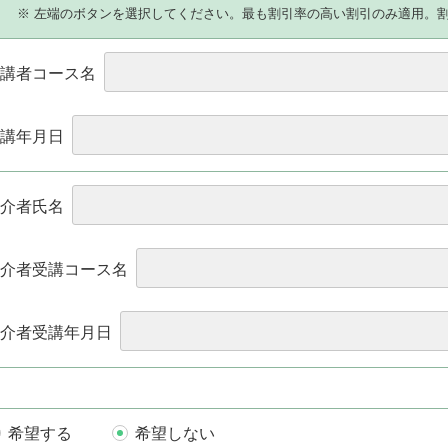
）
※ 左端のボタンを選択してください。最も割引率の高い割引のみ適用。
講者コース名
講年月日
介者氏名
介者受講コース名
介者受講年月日
希望する
希望しない