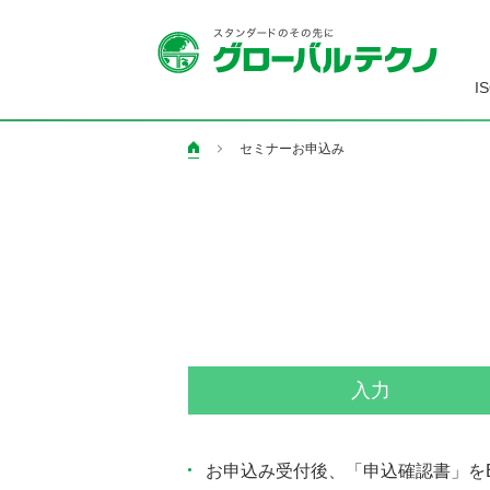
I
セミナーお申込み
ペ
ー
ジ
の
現
在
地
入力
お申込み受付後、「申込確認書」を