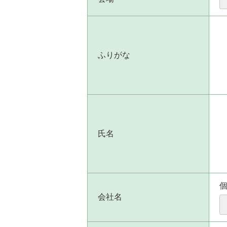
ふりがな
氏名
会社名