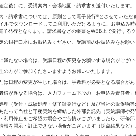
確定後）に、受講案内・会場地図・請求書を送付いたします。
※
内・請求書については、原則として電子発行
とさせていただ
ァイルでダウンロードしてご利用いただけるように、お申込み
る電子発行となります。請求書などの帳票をWEB上で発行する
定の銀行口座にお振込みください。受講前のお振込みをお願い
に満たない場合は、受講日程の変更をお願いする場合がござい
理の方がご参加くださいますようお願いいたします。
たは日程の変更が生じた場合は、手数料が必要となる場合があ
者様が異なる場合は、入力フォーム下段の「お申込み責任者」
処理（受付・成績処理・修了証発行など）及び当社の販促物等
あたって当社と守秘契約を締結した外部委託先（契約講師や発
利用停止をご希望の場合やご苦情がございましたら、研修部（お客様
情報を開示・訂正できない場合がございます（採点結果など）