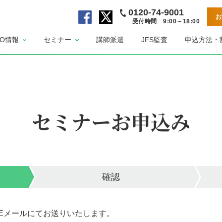
0120-74-9001
お
受付時間 9:00～18:00
公
公
SO情報
セミナー
講師派遣
JFS監査
申込方法・
式
式
F
X
a
ペ
c
ー
e
ジ
b
セミナーお申込み
o
o
k
ペ
ー
ジ
確認
Eメールにてお送りいたします。