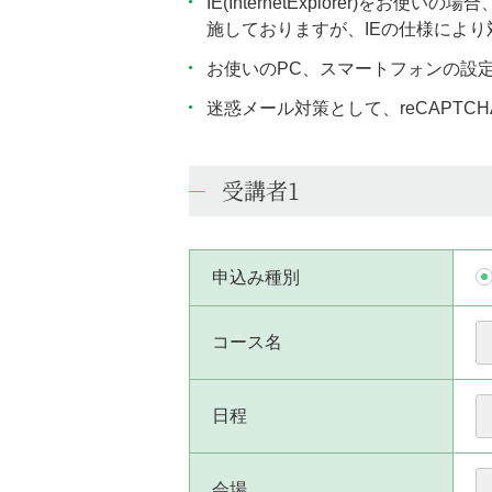
IE(InternetExplorer
施しておりますが、IEの仕様によ
お使いのPC、スマートフォンの設
迷惑メール対策として、reCAPT
受講者1
申込み種別
コース名
日程
会場