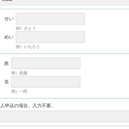
せい
例）さとう
めい
例）いちろう
姓
例）佐藤
名
例）一郎
個人申込の場合、入力不要。